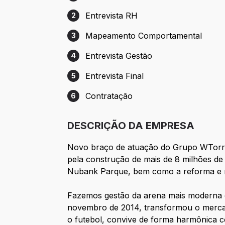
Etapa 1: Cadastro
Entrevista RH
2
Etapa 2: Entrevista RH
Mapeamento Comportamental
3
Etapa 3: Mapeamento Comportamental
Entrevista Gestão
4
Etapa 4: Entrevista Gestão
Entrevista Final
5
Etapa 5: Entrevista Final
Contratação
6
Etapa 6: Contratação
DESCRIÇÃO DA EMPRESA
Novo braço de atuação do Grupo WTorre
pela construção de mais de 8 milhões de
Nubank Parque, bem como a reforma e r
Fazemos gestão da arena mais moderna d
novembro de 2014, transformou o mercado
o futebol, convive de forma harmônica