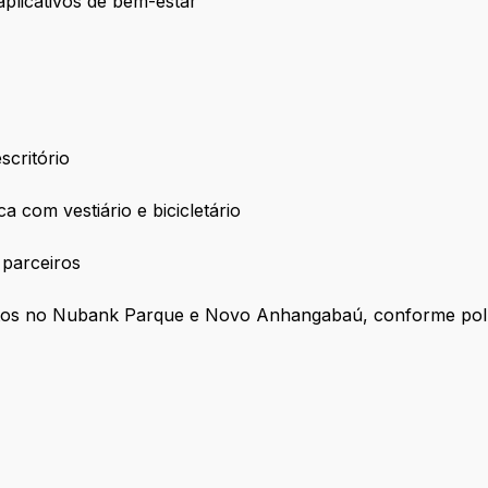
 aplicativos de bem-estar
scritório
ica com vestiário e bicicletário
m parceiros
ntos no Nubank Parque e Novo Anhangabaú, conforme polí